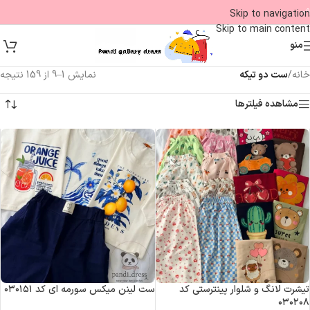
09
Skip to navigation
Skip to main content
منو
خانه
/
ست دو تیکه
نمایش 1–9 از 159 نتیجه
مشاهده فیلترها
تیشرت لانگ و شلوار پینترستی کد
ست لینن میکس سورمه ای کد ۰۳۰۱۵۱
۰۳۰۲۰۸