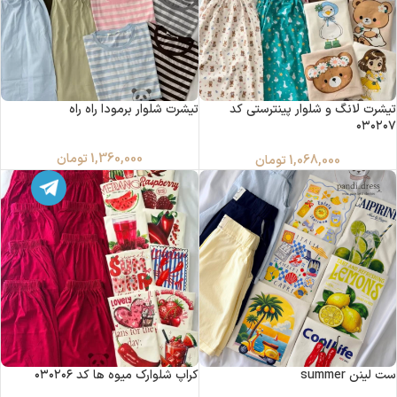
تیشرت لانگ و شلوار پینترستی کد
تیشرت شلوار برمودا راه راه
۰۳۰۲۰۷
1,360,000
تومان
1,068,000
تومان
ست لینن summer
کراپ شلوارک میوه ها کد ۰۳۰۲۰۶