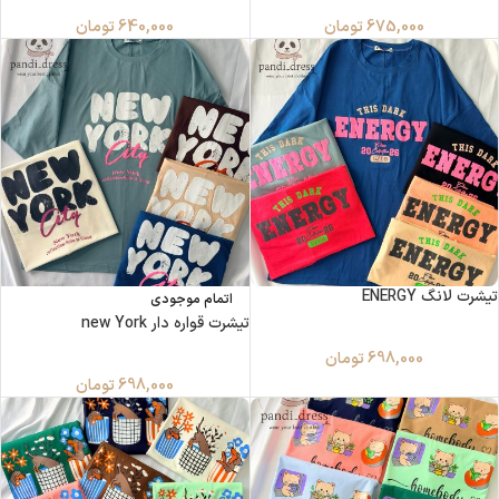
675,000
تومان
640,000
تومان
تیشرت لانگ ENERGY
اتمام موجودی
تیشرت قواره دار new York
698,000
تومان
698,000
تومان