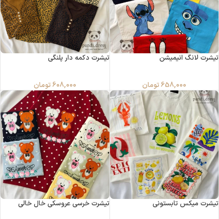
تیشرت لانگ انیمیشن
تیشرت دکمه دار پلنگی
658,000
تومان
608,000
تومان
تیشرت میکس تابستونی
تیشرت خرسی عروسکی خال خالی