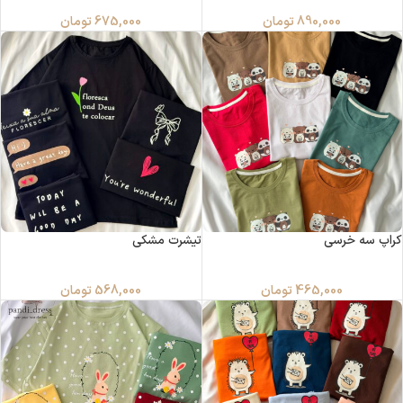
890,000
تومان
675,000
تومان
کراپ سه خرسی
تیشرت مشکی
465,000
تومان
568,000
تومان