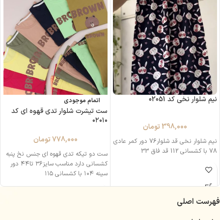
نیم شلوار نخی کد 02051
اتمام موجودی
ست تیشرت شلوار تدی قهوه ای کد
۰۲۰۱۰
398,000
تومان
778,000
تومان
نیم شلوار نخی قد شلوار76 دور کمر عادی
78 با کشسانی 112 قد فاق 33
ست دو تیکه تدی قهوه ای جنس نخ پنبه
کشسانی دارد مناسب سایز۳۶ تا۴۴ دور
سینه ۱۰۴ با کشسانی ۱۱۵
فهرست اصلی