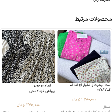
نظرات (0)
محصولات مرتبط
ست تیشرت و شلوار اچ اند ام
اتمام موجودی
کد02087
پیراهن کوتاه نخی
1,380,000
تومان
375,000
تومان
اسمال
قد تيشرت ۶۷ سانت دور سينه عادى ۱۰۶