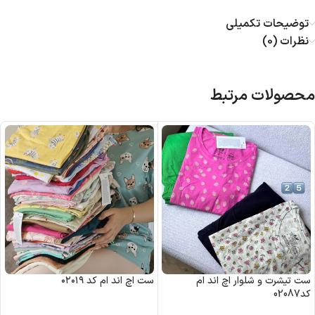
توضیحات تکمیلی
نظرات (0)
محصولات مرتبط
ست تیشرت و شلوار اچ اند ام
ست اچ اند ام کد ۰۲۰۱۹
کد02087