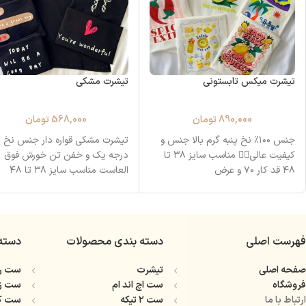
تیشرت میکس تابستونی
تیشرت مشکی
890,000
تومان
568,000
تومان
جنس ۱۰۰٪ نخ پنبه گرم بالا جنس و
تیشرت مشکی قواره دار جنس نخ پ
کیفیت عالی👌🏻 مناسب سایز ۳۸ تا
درجه یک و خفن تن خورش فوق
۴۸ قد کار ۷۰ و عرض
العاست مناسب سایز ۳۸ تا ۴۸
فهرست اصلی
دسته بندی محصولات
دسته
صفحه اصلی
تیشرت
ست را
فروشگاه
ست اچ اند ام
ست ز
ارتباط با ما
ست ۲ تیکه
ست ک