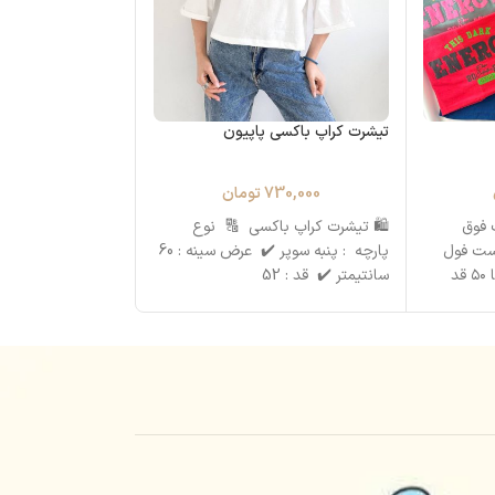
تیشرت کراپ باکسی پاپیون
تیشرت لانگ باب ا
730,000
تومان
890,000
 فوق
🛍 تیشرت کراپ باکسی 🔠 نوع
🛍 تیشرت لانگ 🎆 
دست فول
پارچه : پنبه سوپر ✔️ عرض سینه : 60
پارچه : ۱۰۰
سانتیمتر ✔️ قد : 52
: 62 سانتیمتر ✔️ قد :