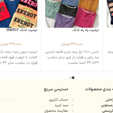
تیشرت راه راه لانگ
تیشرت لانگ ENERGY
640,000
تومان
698,000
تومان
نبه
جنس ۱۰۰٪ نخ پنبه نرم و لطیف آستین
تیشرت سوپر پنبه درجه یک
سه ربعی و قواره دار فری سایز مناسب
العاده با کیفیت فوق العا
36تا 46 کاملا مناسب
قواره دار مناسب سایز ۴۲ تا ۵۰ قد
 بندی محصولات
دسترسی سریع
حتی
حساب کاربری
مستونی
سبد خرید
ریسمی
مقایسه محصول