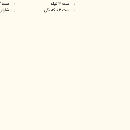
ست ۳ تیکه
ست گ
ست ۲ تیکه بگی
شلوار