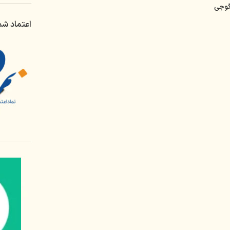
وجی
اعتماد شم