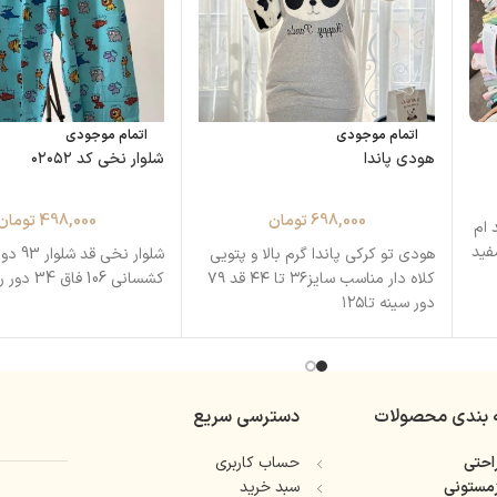
اتمام موجودی
اتمام موجودی
هودی پاندا
شلوار نخی کد ۰۲۰۵۲
698,000
تومان
498,000
تومان
 ام
فید
هودی تو کرکی پاندا گرم بالا و پتویی
کلاه دار مناسب سایز۳۶ تا ۴۴ قد ۷۹
کشسانی 106 فاق 34 دور ران 65
دور سینه تا۱۲۵
 بندی محصولات
دسترسی سریع
حتی
حساب کاربری
مستونی
سبد خرید