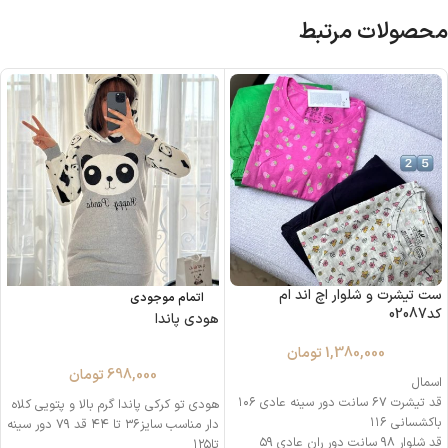
محصولات مرتبط
ست تیشرت و شلوار اچ اند ام
اتمام موجودی
کد02087
هودی پاندا
1,380,000
تومان
698,000
تومان
اسمال
قد تيشرت ۶۷ سانت دور سينه عادى ۱۰۶
هودی تو کرکی پاندا گرم بالا و پتویی کلاه
باكشسانى ۱۱۶
دار مناسب سایز۳۶ تا ۴۴ قد ۷۹ دور سینه
قد شلوار ٩٨ سانت دور ران عادى ۵۹
تا۱۲۵