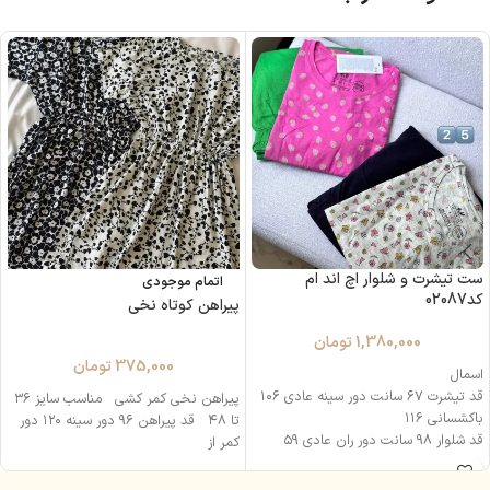
ست تیشرت و شلوار اچ اند ام
اتمام موجودی
کد02087
پیراهن کوتاه نخی
1,380,000
تومان
375,000
تومان
اسمال
قد تيشرت ۶۷ سانت دور سينه عادى ۱۰۶
پیراهن نخی کمر کشی مناسب سایز ۳۶
باكشسانى ۱۱۶
تا ۴۸ قد پیراهن ۹۶ دور سینه ۱۲۰ دور
قد شلوار ٩٨ سانت دور ران عادى ۵۹
کمر از
باكشسانى ۶۳ دور كمر عادى ۷۶
باكشسانى ١١٥ سانت