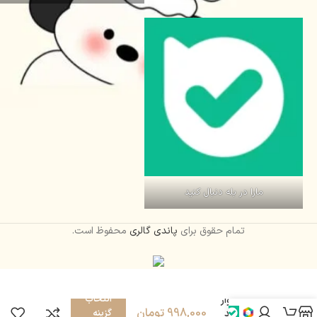
مارا در بله دنبال کنید
تمام حقوق برای
پاندی گالری
محفوظ است.
انتخاب
تیشرت شلوار
998,000
تومان
عروسکی کد
گزینه