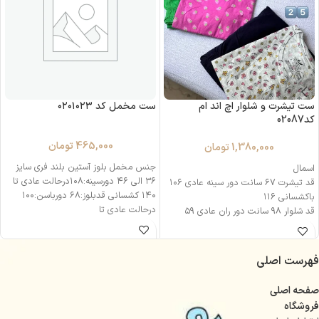
ست تیشرت و شلوار اچ اند ام
ست مخمل کد ۰۲۰۱۰۲۳
کد02087
465,000
تومان
1,380,000
تومان
جنس مخمل بلوز آستین بلند فری سایز
اسمال
۳۶ الی ۴۶ دورسینه:۱۰۸درحالت عادی تا
قد تيشرت ۶۷ سانت دور سينه عادى ۱۰۶
۱۴۰ کشسانی قدبلوز:۶۸ دورباسن:۱۰۰
باكشسانى ۱۱۶
درحالت عادی تا
قد شلوار ٩٨ سانت دور ران عادى ۵۹
باكشسانى ۶۳ دور كمر عادى ۷۶
باكشسانى ١١٥ سانت
مديوم
فهرست اصلی
قد تيشرت ۶۹ سانت دور سينه عادى ١٠٨
باكشسانى ١١٩ قد شلوار ٩٩ سانت دور ران
صفحه اصلی
عادى ۶۰ باكشسانى ۶۶ دور كمر عادى ۸۶
فروشگاه
باكشسانى ١١٩ سانت