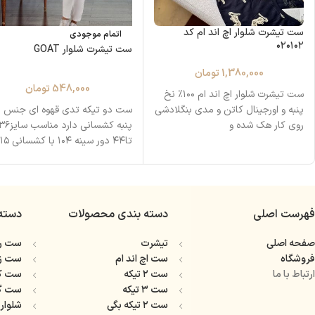
ست تیشرت شلوار اچ اند ام کد
اتمام موجودی
۰۲۰۱۰۲
ست تیشرت شلوار GOAT
1,380,000
تومان
548,000
تومان
ست تیشرت شلوار اچ اند ام ۱۰۰٪ نخ
پنبه و اورجینال کاتن و مدی بنگلادشی
ست دو تیکه تدی قهوه ای جنس 
روی کار هک‌ شده و
پنبه کشسانی دارد مناسب سای
تا۴۴ دور سینه ۱۰۴ با کشسانی ۱۱۵
فهرست اصلی
دسته بندی محصولات
دسته
صفحه اصلی
تیشرت
ست را
فروشگاه
ست اچ اند ام
ست ز
ارتباط با ما
ست ۲ تیکه
ست ک
ست ۳ تیکه
ست گ
ست ۲ تیکه بگی
شلوار