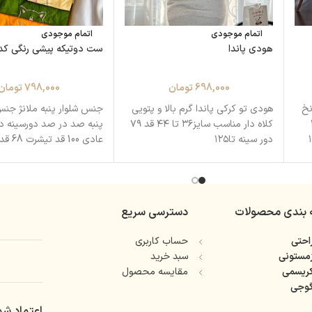
اتمام موجودی
اتمام موجودی
هودی پاندا
ست دوتیکه پیشی رنگی کد ۲۰۷۹
698,000
تومان
798,000
تومان
نخ
هودی تو کرکی پاندا گرم بالا و پتویی
جنس شلوار پنبه ملانژ جن
ز۳۶
کلاه دار مناسب سایز۳۶ تا ۴۴ قد ۷۹
پنبه صد در صد دورسینه د
دور سینه تا۱۲۵
عادی 100 قد تیشرت 68 قد شلوار
 بندی محصولات
دسترسی سریع
حتی
حساب کاربری
مستونی
سبد خرید
ریسمی
مقایسه محصول
وجی
اعتماد شم