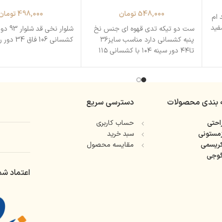
548,000
تومان
498,000
تومان
 ام
فید
ست دو تیکه تدی قهوه ای جنس نخ
پنبه کشسانی دارد مناسب سایز۳۶
کشسانی 106 فاق 34 دور ران 65
تا۴۴ دور سینه ۱۰۴ با کشسانی ۱۱۵
 بندی محصولات
دسترسی سریع
حتی
حساب کاربری
مستونی
سبد خرید
ریسمی
مقایسه محصول
وجی
اعتماد شم