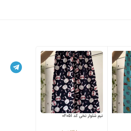
نیم شلوار نخی کد 02051
اتمام موجودی
ست نخی قواره دار کد ۴۰