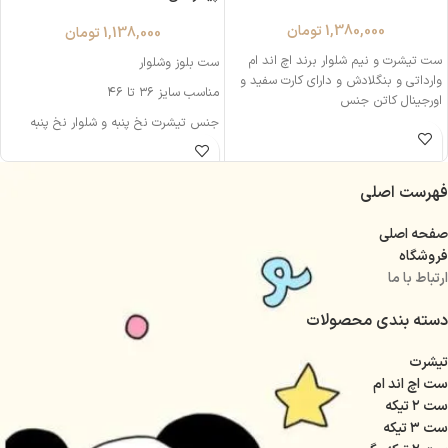
1,380,000
تومان
1,138,000
تومان
ست تیشرت و نیم شلوار برند اچ اند ام
ست بلوز و‌شلوار
وارداتی و بنگلادش و دارای کارت سفید و
مناسب سایز ۳۶ تا ۴۶
اورجینال کاتن جنس
جنس تیشرت نخ پنبه و شلوار نخ پنبه
اسپان بسیار و نرم لطیف
بدون ذره ای ابرفت و تغیییر رنگ و بدون
فهرست اصلی
زانو انداختن( تست شده)
فوق العادست
صفحه اصلی
قد تیشرت ۷۰
فروشگاه
ارتباط با ما
دور سینه عادی ۱۱۰ با کشسانی ۱۲۰
قد آستین‌۵۵
دسته بندی محصولات
قد شلوار ۹۷
تیشرت
دور ران عادی ۶۵ با کشسانی ۷۸
ست اچ اند ام
دور کمر عادی ۸۸ با کشسانی۱۳۰
ست ۲ تیکه
ست ۳ تیکه
فاق ۳۷