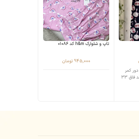
تاپ و شلوارک h&m کد ۰۱۰۸۶
اتمام موجودی
ست خالدار بیوتیفول 082
945,000
تومان
998,000
م شلوار نخی قد شلوار76 دور کمر