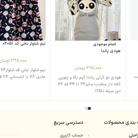
نیم شلوار نخی کد 02051
اتمام موجودی
هودی پاندا
398,000
تومان
698,000
تومان
نی
:۱۰۸درحالت
عادی 78 با کشسانی 112 قد فاق 33
هودی تو کرکی پاندا گرم بالا و پتویی
کلاه دار مناسب سایز۳۶ تا ۴۴ قد ۷۹
دور سینه تا۱۲۵
 بندی محصولات
دسترسی سریع
حتی
حساب کاربری