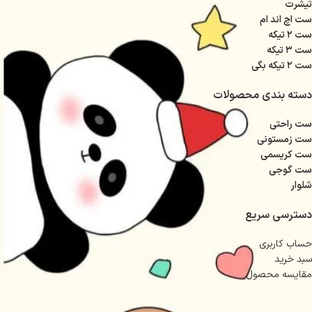
تیشرت
٩٠ باكشسانى ١٢٥ سانت
ست اچ اند ام
دور ران عادی ۶۵ با کشسانی ۷۸
ايكس لارج
ست ۲ تیکه
قد تيشرت ۷۰ سانت دور سينه عادى ١١٩
دور کمر عادی ۸۸ با کشسانی۱۳۰
ست ۳ تیکه
باكشسانى ۱۳۰ قد شلوار ١٠٥ سانت دور
فاق ۳۷
ست ۲ تیکه بگی
ران عادى ۶۹ باكشسانى ۷۶ دور كمر عادى
٩٥ باكشسانى ١٢٠ سانت
دسته بندی محصولات
ست راحتی
ست زمستونی
ست کریسمی
ست گوجی
شلوار
دسترسی سریع
حساب کاربری
سبد خرید
مقایسه محصول