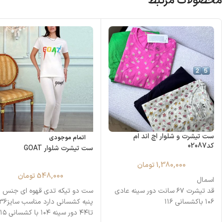
محصولات مرتبط
ست تیشرت و شلوار اچ اند ام
اتمام موجودی
کد02087
ست تیشرت شلوار GOAT
1,380,000
تومان
548,000
تومان
اسمال
قد تيشرت ۶۷ سانت دور سينه عادى
ست دو تیکه تدی قهوه ای جنس 
۱۰۶ باكشسانى ۱۱۶
پنبه کشسانی دارد مناسب سای
قد شلوار ٩٨ سانت دور ران عادى ۵۹
تا۴۴ دور سینه ۱۰۴ با کشسانی ۱۱۵