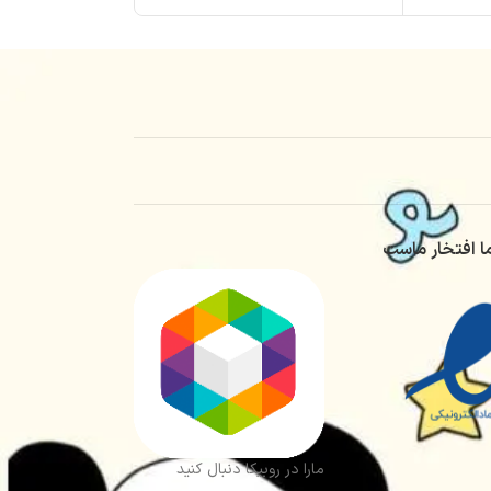
ا افتخار ماست
مارا در روبیکا دنبال کنید