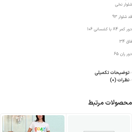
شلوار نخی
قد شلوار 93
دور کمر 84 با کشسانی 106
فاق 34
دور ران 65
توضیحات تکمیلی
نظرات (0)
محصولات مرتبط