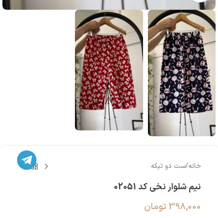
خانه
/
ست دو تیکه
نیم شلوار نخی کد 02051
398,000
تومان